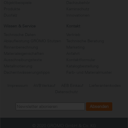
Objektbeispiele
Dachzubehör
Produkte
Kaminschutz
Duofalz
Innovationen
Wissen & Service
Kontakt
Technische Daten
Vertrieb
Ablaufleistung GRÖMO Stutzen
Technische Beratung
Rinnenberechnung
Marketing
Materialeigenschaften
Anfahrt
Ausschreibungstexte
Kontaktformular
Metallnotierung
Katalogbestellung
Dachentwässerungstipps
Farb- und Materialmuster
Impressum
AVB Verkauf
AEB Einkauf
Lieferantenkodex
Datenschutz
© 2020 GRÖMO GmbH & Co. KG