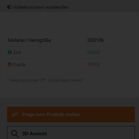
Artikelnummern ausblenden
Material / Nenngröße
333/139
Zink
62606
1
Kupfer
60606
1
1
Neigungswinkel 72°, rollnahtgeschweißt
Frage zum Produkt stellen
3D-Ansicht