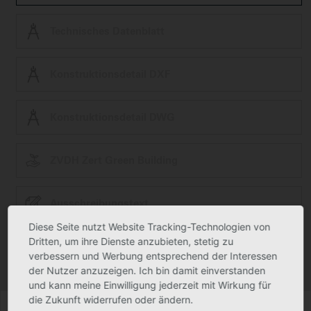
Technisches Datenblatt
Konstruktionsdetail DXF
Konstruktionsdetail DWG
ZVDH Zert Green Building
Ausschreibungstext
Diese Seite nutzt Website Tracking-Technologien von
Dritten, um ihre Dienste anzubieten, stetig zu
Produktfoto kann in Einzelfällen geringfügig vom tatsächlichen Produkt
verbessern und Werbung entsprechend der Interessen
abweichen.
Technische Änderungen vorbehalten.
der Nutzer anzuzeigen. Ich bin damit einverstanden
und kann meine Einwilligung jederzeit mit Wirkung für
die Zukunft widerrufen oder ändern.