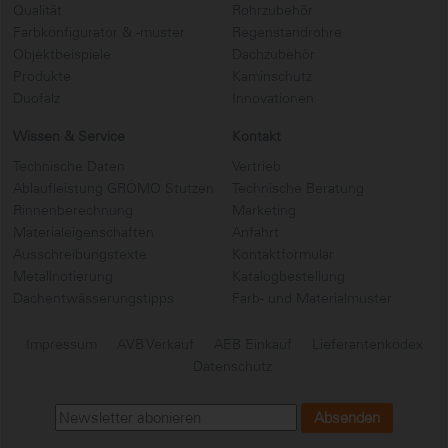
Qualität
Rohrzubehör
Farbkonfigurator & -muster
Regenstandrohre
Objektbeispiele
Dachzubehör
Produkte
Kaminschutz
Duofalz
Innovationen
Wissen & Service
Kontakt
Technische Daten
Vertrieb
Ablaufleistung GRÖMO Stutzen
Technische Beratung
Rinnenberechnung
Marketing
Materialeigenschaften
Anfahrt
Ausschreibungstexte
Kontaktformular
Metallnotierung
Katalogbestellung
Dachentwässerungstipps
Farb- und Materialmuster
Impressum
AVB Verkauf
AEB Einkauf
Lieferantenkodex
Datenschutz