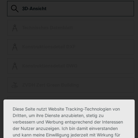
3D-Ansicht
Technisches Datenblatt
Konstruktionsdetail DXF
Konstruktionsdetail DWG
ZVDH Zert Green Building
Ausschreibungstext
Diese Seite nutzt Website Tracking-Technologien von
Dritten, um ihre Dienste anzubieten, stetig zu
verbessern und Werbung entsprechend der Interessen
Produktfoto kann in Einzelfällen geringfügig vom tatsächlichen Produkt
der Nutzer anzuzeigen. Ich bin damit einverstanden
abweichen.
Technische Änderungen vorbehalten.
und kann meine Einwilligung jederzeit mit Wirkung für