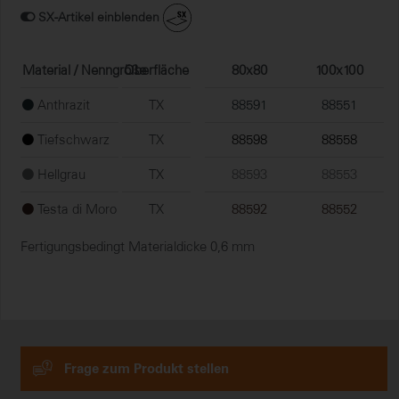
SX-Artikel einblenden
Material / Nenngröße
Oberfläche
80x80
100x100
Anthrazit
TX
88591
88551
Tiefschwarz
TX
88598
88558
Hellgrau
TX
88593
88553
Testa di Moro
TX
88592
88552
Fertigungsbedingt Materialdicke 0,6 mm
Frage zum Produkt stellen