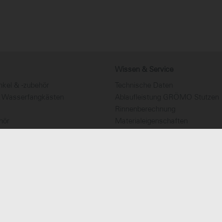
Wissen & Service
...
...
kel & -zubehör
Technische Daten
& Wasserfangkästen
Ablaufleistung GRÖMO Stutzen
Rinnenberechnung
hör
Materialeigenschaften
ndrohre
Ausschreibungstexte
hör
Metallnotierung
utz
Dachentwässerungstipps
nen
tenkodex
Datenschutz