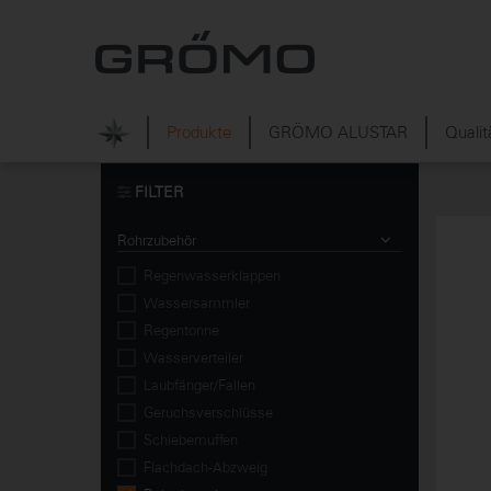
Produkte
GRÖMO ALUSTAR
Qualit
FILTER
Rohrzubehör
Regenwasserklappen
Wassersammler
Regentonne
Wasserverteiler
Laubfänger/Fallen
Geruchsverschlüsse
Schiebemuffen
Flachdach-Abzweig