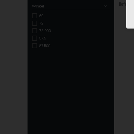
lieferb
Winkel
60
72
72.000
87.5
87.500