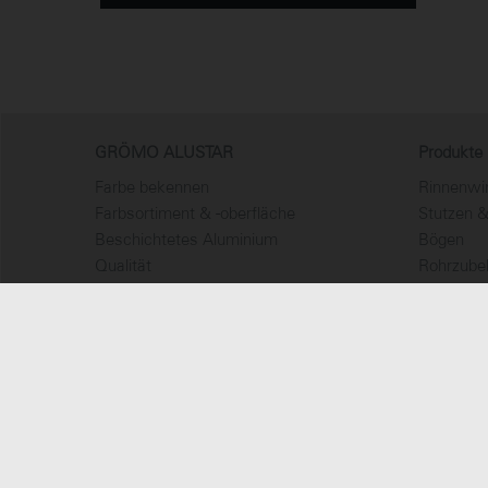
GRÖMO ALUSTAR
Produkte
Farbe bekennen
Rinnenwin
Farbsortiment & -oberfläche
Stutzen 
Beschichtetes Aluminium
Bögen
Qualität
Rohrzube
Farbkonfigurator & -muster
Regensta
Objektbeispiele
Dachzube
Produkte
Kaminsch
Duofalz
Innovatio
Impressum
AVB Verkauf
AEB Einkauf
Lieferan