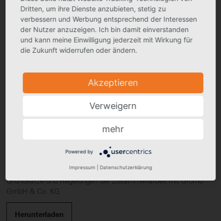
Dritten, um ihre Dienste anzubieten, stetig zu
Diesem Verhaltenskodex liegen die nationalen Regelungen und
verbessern und Werbung entsprechend der Interessen
sonstigen Rechtsvorschriften wie das
der Nutzer anzuzeigen. Ich bin damit einverstanden
Lieferantenkettensorgfaltspflichtengesetz (LkSG), internationale
und kann meine Einwilligung jederzeit mit Wirkung für
Übereinkommen wie die Allgemeine Erklärung der
die Zukunft widerrufen oder ändern.
Menschenrechte der Vereinten Nationen, die Leitlinien über
Kinderrechte und unterneh­merisches Handeln, die Leitlinien der
Vereinten Nationen Wirtschaft und Menschenrechte sowie die
internationalen Arbeitsnormen der Internationa­len
Akzeptieren
Arbeitsorganisation zugrunde.
Verweigern
mehr
UNSER LIEFERANTENKODEX ZUM
Powered by
DOWNLOAD ALS PDF:
Impressum
|
Datenschutzerklärung
Grundsätze und Regelungen der Zusammenarbeit mit Grömo
GmbH & Co. KG
Herunterladen