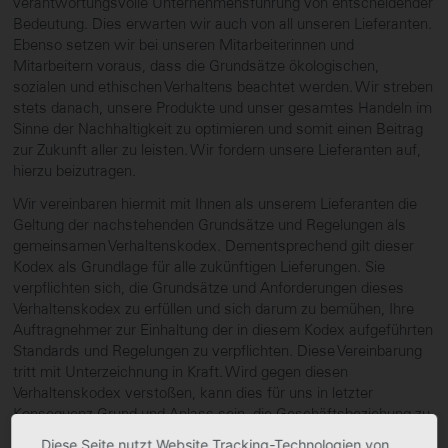
verantwortungsvolle Unternehmensführung von entscheidender
Bedeutung. Dies erwarten wir auch von all unseren Lieferanten.
Ebenso setzen wir bei unseren Mitarbeiterinnen und
Mitarbeitern voraus, dass die Grundsätze ökologischen,
sozialen und ethischen Verhaltens beachtet werden. Wir streben
stets danach, unsere Produkte und unser gesamtes Handeln im
Sinne der Nachhaltigkeit zu optimieren und somit einen Beitrag
zur Zukunft aller zu leisten. Wir fordern unsere Lieferanten auf,
hierzu beizutragen.
Wir vereinbaren hiermit mit Ihnen als unserem Lieferanten die
Geltung der nachstehenden Grundsätze und Regelungen als
gemeinsamen Verhaltens­kodex. Dementsprechend gilt dieser
Kodex als Grundlage für alle zukünftigen Lieferungen. Sie
verpflichten sich, die Grundsätze und Anforderungen dieses
Verhaltenskodex zu erfüllen und sich darum zu bemühen, Ihre
Auftragnehmer zur Einhaltung der in diesem Kodex aufgeführten
Standards und Regelungen zu verpflichten. Diese Vereinbarung
tritt mit Unterzeichnung in Kraft. Wird gegen diesen
Verhaltenskodex verstoßen, kann dies für uns in letzter
Konsequenz Grund und Anlass sein, die Geschäftsbeziehung zu
Ihnen einschließlich aller zugehörigen Lieferverträge zu beenden.
Diese Seite nutzt Website Tracking-Technologien von