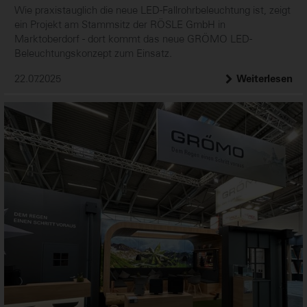
Wie praxistauglich die neue LED-Fallrohrbeleuchtung ist, zeigt
ein Projekt am Stammsitz der RÖSLE GmbH in
Marktoberdorf - dort kommt das neue GRÖMO LED-
Beleuchtungskonzept zum Einsatz.
22.07.2025
Weiterlesen