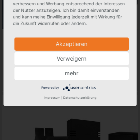
verbessern und Werbung entsprechend der Interessen
der Nutzer anzuzeigen. Ich bin damit einverstanden
und kann meine Einwilligung jederzeit mit Wirkung für
die Zukunft widerrufen oder ändern.
KINDERGARTEN ERHÄLT SPENDE FÜR INNOVATIVE
MAGNETBAUSTEINE
Akzeptieren
RÖSLE GROUP schenkt Kreativität
Verweigern
Die RÖSLE GROUP zeigt einmal mehr ihr Engagement für die
Region und unterstützt den integrativen Kindergarten
Geisenried bei der Anschaffung neuer Magnetbausteine.
mehr
20.01.2025
Weiterlesen
Powered by
Impressum
|
Datenschutzerklärung