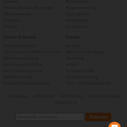
...
Qualität
Rohrzubehör
Farbkonfigurator & -muster
Regenstandrohre
Objektbeispiele
Dachzubehör
Produkte
Kaminschutz
Duofalz
Innovationen
...
Wissen & Service
Kontakt
Technische Daten
Vertrieb
Ablaufleistung GRÖMO Stutzen
Technische Beratung
Rinnenberechnung
Marketing
Materialeigenschaften
Anfahrt
Ausschreibungstexte
Kontaktformular
Metallnotierung
Katalogbestellung
Dachentwässerungstipps
Farb- und Materialmuster
Impressum
AVB Verkauf
AEB Einkauf
Lieferantenkodex
Datenschutz