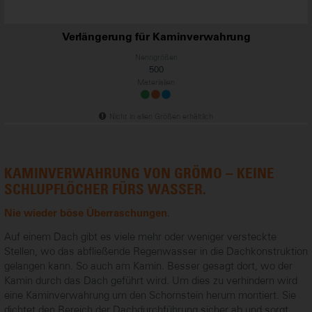
Verlängerung für Kaminverwahrung
Nenngrößen
500
Materialien
Nicht in allen Größen erhältlich
KAMINVERWAHRUNG VON GRÖMO – KEINE
SCHLUPFLÖCHER FÜRS WASSER.
Nie wieder böse Überraschungen.
...
Auf einem Dach gibt es viele mehr oder weniger versteckte
Stellen, wo das abfließende Regenwasser in die Dachkonstruktion
gelangen kann. So auch am Kamin. Besser gesagt dort, wo der
Kamin durch das Dach geführt wird. Um dies zu verhindern wird
eine Kaminverwahrung um den Schornstein herum montiert. Sie
dichtet den Bereich der Dachdurchführung sicher ab und sorgt