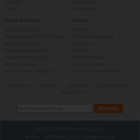
Produkte
Kaminschutz
Duofalz
Innovationen
Wissen & Service
Kontakt
Technische Daten
Vertrieb
Ablaufleistung GRÖMO Stutzen
Technische Beratung
Rinnenberechnung
Marketing
Materialeigenschaften
Anfahrt
Ausschreibungstexte
Kontaktformular
Metallnotierung
Katalogbestellung
Dachentwässerungstipps
Farb- und Materialmuster
Impressum
AVB Verkauf
AEB Einkauf
Lieferantenkodex
Datenschutz
© 2020 GRÖMO GmbH & Co. KG
Telefon: +49 8342 912-500 -
info@groemo.de