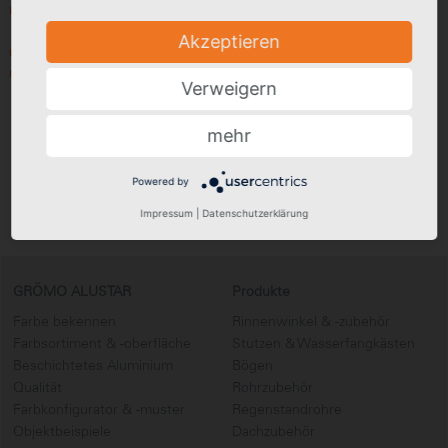
Alle Werte auf einen Blick: Die Folgen jeder Veränderung sind
sofort erkennbar
Akzeptieren
Hilfefunktionen erleichtern die Eingabe
Umfangreiche Projektdokumentation und -verwaltung
Verweigern
Zum Rinnenberechnungsprogramm
mehr
Powered by
GRÖMO Rinnenberechnung im Detail
Impressum
|
Datenschutzerklärung
GRÖMO ALUSTAR
Produkte
Farbe bekennen
Rinnenwinkel & -zubehör
Farbsortiment & -oberfläche
Stutzen & Wasserfangkästen
Beschichtetes Aluminium
Bögen
Qualität
Rohrzubehör
Farbkonfigurator & -muster
Regenstandrohre
Objektbeispiele
Dachzubehör