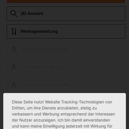
3D-Ansicht
Montageanleitung
Technisches Datenblatt
Konstruktionsdetail DXF
Konstruktionsdetail DWG
Diese Seite nutzt Website Tracking-Technologien von
ZVDH Zert Green Building
Dritten, um ihre Dienste anzubieten, stetig zu
verbessern und Werbung entsprechend der Interessen
der Nutzer anzuzeigen. Ich bin damit einverstanden
Ausschreibungstext
und kann meine Einwilligung jederzeit mit Wirkung für