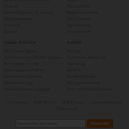
Qualität
Rohrzubehör
Farbkonfigurator & -muster
Regenstandrohre
Objektbeispiele
Dachzubehör
Produkte
Kaminschutz
Duofalz
Innovationen
Wissen & Service
Kontakt
Technische Daten
Vertrieb
Ablaufleistung GRÖMO Stutzen
Technische Beratung
Rinnenberechnung
Marketing
Materialeigenschaften
Anfahrt
Ausschreibungstexte
Kontaktformular
Metallnotierung
Katalogbestellung
Dachentwässerungstipps
Farb- und Materialmuster
Impressum
AVB Verkauf
AEB Einkauf
Lieferantenkodex
Datenschutz