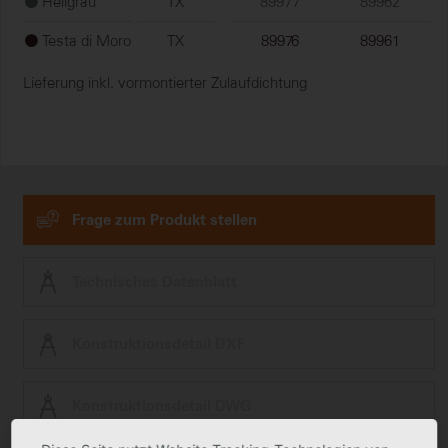
Hellgrau
TX
89977
89962
Testa di Moro
TX
89976
89961
Lieferung inkl. vormontierter Zulaufdichtung
Frage zum Produkt stellen
Technisches Datenblatt
Konstruktionsdetail DXF
Konstruktionsdetail DWG