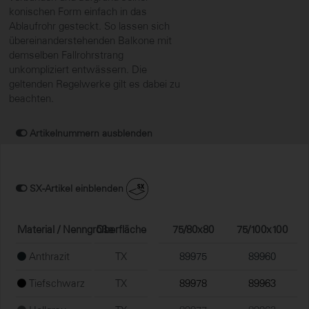
konischen Form einfach in das
Ablaufrohr gesteckt. So lassen sich
übereinanderstehenden Balkone mit
demselben Fallrohrstrang
unkompliziert entwässern. Die
geltenden Regelwerke gilt es dabei zu
beachten.
Artikelnummern ausblenden
SX-Artikel einblenden
Material / Nenngröße
Oberfläche
75/80x80
75/100x100
Anthrazit
TX
89975
89960
Tiefschwarz
TX
89978
89963