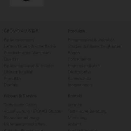
GRÖMO ALUSTAR
Produkte
Farbe bekennen
Rinnenwinkel & -zubehör
Farbsortiment & -oberfläche
Stutzen & Wasserfangkästen
Beschichtetes Aluminium
Bögen
Qualität
Rohrzubehör
Farbkonfigurator & -muster
Regenstandrohre
Objektbeispiele
Dachzubehör
Produkte
Kaminschutz
Duofalz
Innovationen
Wissen & Service
Kontakt
Technische Daten
Vertrieb
Ablaufleistung GRÖMO Stutzen
Technische Beratung
Rinnenberechnung
Marketing
Materialeigenschaften
Anfahrt
Ausschreibungstexte
Kontaktformular