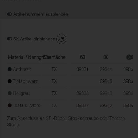
Artikelnummern ausblenden
SX-Artikel einblenden
Material / Nenngröße
Oberfläche
60
80
100
Anthrazit
TX
89831
89841
89851
Tiefschwarz
TX
89848
89858
Hellgrau
TX
89833
89843
89853
Testa di Moro
TX
89832
89842
89852
Zum Anschluss an SPI-Dübel, Stockschraube oder Thermo
Stopp