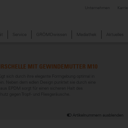
Unternehmen
Karri
ät
Service
GRÖMOwissen
Mediathek
Aktuelles
HRSCHELLE MIT GEWINDEMUTTER M10
t sich durch ihre elegante Formgebung optimal in
in. Neben dem edlen Design punktet sie durch eine
z aus EPDM sorgt für einen sicheren Halt des
hutz gegen Tropf- und Fliesgeräusche.
Artikelnummern ausblenden