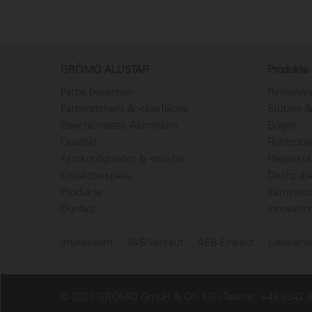
GRÖMO ALUSTAR
Produkte
Farbe bekennen
Rinnenwin
Farbsortiment & -oberfläche
Stutzen 
Beschichtetes Aluminium
Bögen
Qualität
Rohrzube
Farbkonfigurator & -muster
Regensta
Objektbeispiele
Dachzube
Produkte
Kaminsch
Duofalz
Innovatio
Impressum
AVB Verkauf
AEB Einkauf
Lieferan
© 2020 GRÖMO GmbH & Co. KG
Telefon: +49 8342 