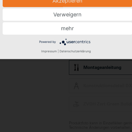
Akzeptieren
Verweigern
mehr
Frage zum Produkt stel
Powered by
Montagevideo
Impressum
|
Datenschutzerklärung
Montageanleitung
Konstruktionsdetail D
ZVDH Zert Green Build
Produktfoto kann in Einzelfällen ger
Technische Änderungen vorbehalten.