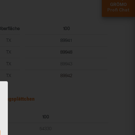
GRÖMO
Profi Chat
berfläche
100
TX
89941
TX
89948
TX
89943
TX
89942
herungsplättchen
100
54330