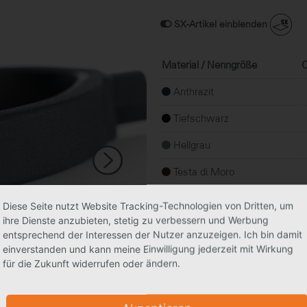
SX-Artikel einblenden
Material / Nenngröße
O
Anthrazit
Tiefschwarz
Hellgrau
Testa di Moro
Diese Seite nutzt Website Tracking-Technologien von Dritten, um
ihre Dienste anzubieten, stetig zu verbessern und Werbung
Ersatzteil: Schraube mit Sic
entsprechend der Interessen der Nutzer anzuzeigen. Ich bin damit
einverstanden und kann meine Einwilligung jederzeit mit Wirkung
für die Zukunft widerrufen oder ändern.
Material / Nenngröße
Edelstahl