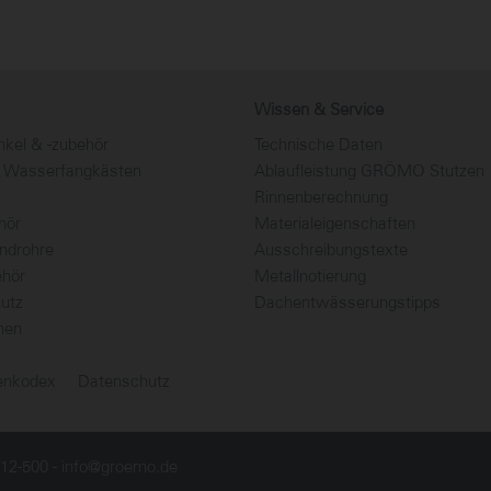
Wissen & Service
kel & -zubehör
Technische Daten
& Wasserfangkästen
Ablaufleistung GRÖMO Stutzen
Rinnenberechnung
hör
Materialeigenschaften
ndrohre
Ausschreibungstexte
hör
Metallnotierung
utz
Dachentwässerungstipps
nen
tenkodex
Datenschutz
912-500 -
info@groemo.de