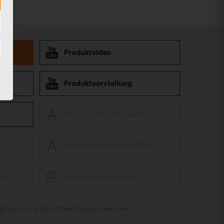
len
Produktvideo
Produktvorstellung
Technisches Datenblatt
XF
Konstruktionsdetail DWG
ing
Ausschreibungstext
ingfügig vom tatsächlichen Produkt abweichen.