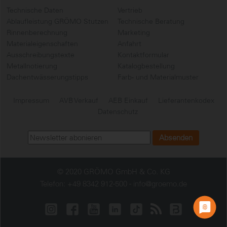
Technische Daten
Vertrieb
Ablaufleistung GRÖMO Stutzen
Technische Beratung
Rinnenberechnung
Marketing
Materialeigenschaften
Anfahrt
Ausschreibungstexte
Kontaktformular
Metallnotierung
Katalogbestellung
Dachentwässerungstipps
Farb- und Materialmuster
Impressum
AVB Verkauf
AEB Einkauf
Lieferantenkodex
Datenschutz
© 2020 GRÖMO GmbH & Co. KG
Telefon: +49 8342 912-500 -
info@groemo.de