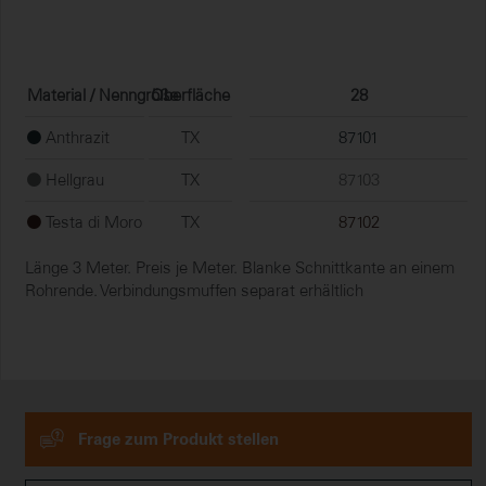
Material / Nenngröße
Oberfläche
28
Anthrazit
TX
87101
Hellgrau
TX
87103
Testa di Moro
TX
87102
Länge 3 Meter. Preis je Meter. Blanke Schnittkante an einem
Rohrende. Verbindungsmuffen separat erhältlich
Frage zum Produkt stellen