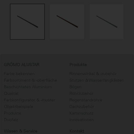
GRÖMO ALUSTAR
Produkte
Farbe bekennen
Rinnenwinkel & -zubehör
Farbsortiment & -oberfläche
Stutzen & Wasserfangkästen
Beschichtetes Aluminium
Bögen
Qualität
Rohrzubehör
Farbkonfigurator & -muster
Regenstandrohre
Objektbeispiele
Dachzubehör
Produkte
Kaminschutz
Duofalz
Innovationen
Wissen & Service
Kontakt