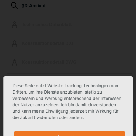
3D-Ansicht
Technisches Datenblatt
Konstruktionsdetail DXF
Konstruktionsdetail DWG
ZVDH Zert Green Building
Diese Seite nutzt Website Tracking-Technologien von
Dritten, um ihre Dienste anzubieten, stetig zu
verbessern und Werbung entsprechend der Interessen
Ausschreibungstext
der Nutzer anzuzeigen. Ich bin damit einverstanden
und kann meine Einwilligung jederzeit mit Wirkung für
die Zukunft widerrufen oder ändern.
Produktfoto kann in Einzelfällen geringfügig vom tatsächlichen Produkt
abweichen.
Technische Änderungen vorbehalten.