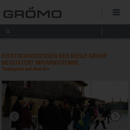
EN
EISSTOCKSCHIESSEN DER RÖSLE GROUP B
EGEISTERT MITARBEITENDE
Teamgeist auf dem Eis