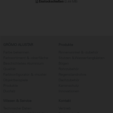
(2,49 MB)
Eisstockschießen
GRÖMO ALUSTAR
Produkte
Farbe bekennen
Rinnenwinkel & -zubehör
Farbsortiment & -oberfläche
Stutzen & Wasserfangkästen
Beschichtetes Aluminium
Bögen
Qualität
Rohrzubehör
Farbkonfigurator & -muster
Regenstandrohre
Objektbeispiele
Dachzubehör
Produkte
Kaminschutz
Duofalz
Innovationen
Wissen & Service
Kontakt
Technische Daten
Vertrieb