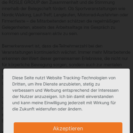
die RÖSLE GROUP den Zusammenhalt und die Stimmung
innerhalb der Belegschaft fördert. Ob Sportveranstaltungen wie
Nordic Walking, Lauf-Treff, Langlaufen, Motorrad-Ausfahrten oder
Firmenfeste – die Mitarbeitenden schätzen die regelmäßigen
Gelegenheiten, abseits des Arbeitsalltags ins Gespräch zu
kommen und gemeinsam aktiv zu sein.
Bemerkenswert ist, dass die Teilnehmerzahl bei den
Veranstaltungen kontinuierlich wächst. Immer mehr Mitarbeitende
erkennen den Wert dieser gemeinsamen Erlebnisse, die nicht nur
für körperliche Bewegung sorgen, sondern auch zur mentalen
Erholung beitragen. Die Freude und Begeisterung, die während der
Events spürbar sind, tragen dazu bei, eine positive
Diese Seite nutzt Website Tracking-Technologien von
Unternehmenskultur zu fördern.
Dritten, um ihre Dienste anzubieten, stetig zu
verbessern und Werbung entsprechend der Interessen
„Die Begeisterung unserer Mitarbeiter bei diesen Events ist für
der Nutzer anzuzeigen. Ich bin damit einverstanden
uns der beste Beweis, dass wir auf dem richtigen Weg sind. Es
und kann meine Einwilligung jederzeit mit Wirkung für
macht Freude zu sehen, wie viel Spaß alle haben und wie positiv
die Zukunft widerrufen oder ändern.
sich das auf den Arbeitsalltag auswirkt,“ erklärt Lydia Weiß,
Betriebsratsvorsitzende der RÖSLE GROUP.
Akzeptieren