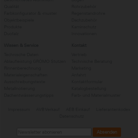
Qualität
Rohrzubehör
Farbkonfigurator & -muster
Regenstandrohre
Objektbeispiele
Dachzubehör
Produkte
Kaminschutz
Duofalz
Innovationen
Wissen & Service
Kontakt
Technische Daten
Vertrieb
Ablaufleistung GRÖMO Stutzen
Technische Beratung
Rinnenberechnung
Marketing
Materialeigenschaften
Anfahrt
Ausschreibungstexte
Kontaktformular
Metallnotierung
Katalogbestellung
Dachentwässerungstipps
Farb- und Materialmuster
Impressum
AVB Verkauf
AEB Einkauf
Lieferantenkodex
Datenschutz