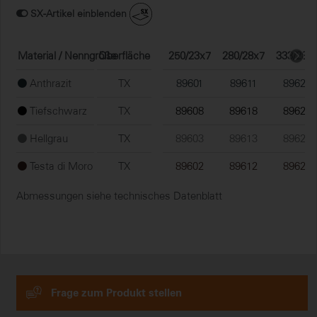
SX-Artikel einblenden
Material / Nenngröße
Oberfläche
250/23x7
280/28x7
333/28x
Anthrazit
TX
89601
89611
89621
Tiefschwarz
TX
89608
89618
89628
Hellgrau
TX
89603
89613
89623
Testa di Moro
TX
89602
89612
89622
Abmessungen siehe technisches Datenblatt
Frage zum Produkt stellen