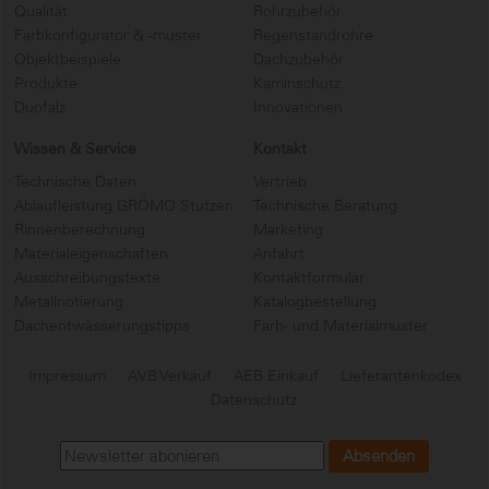
Qualität
Rohrzubehör
Farbkonfigurator & -muster
Regenstandrohre
Objektbeispiele
Dachzubehör
Produkte
Kaminschutz
Duofalz
Innovationen
Wissen & Service
Kontakt
Technische Daten
Vertrieb
Ablaufleistung GRÖMO Stutzen
Technische Beratung
Rinnenberechnung
Marketing
Materialeigenschaften
Anfahrt
Ausschreibungstexte
Kontaktformular
Metallnotierung
Katalogbestellung
Dachentwässerungstipps
Farb- und Materialmuster
Impressum
AVB Verkauf
AEB Einkauf
Lieferantenkodex
Datenschutz