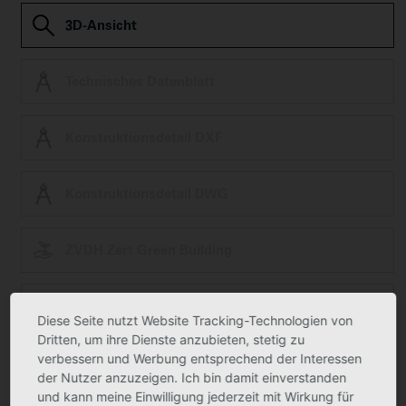
3D-Ansicht
Technisches Datenblatt
Konstruktionsdetail DXF
Konstruktionsdetail DWG
ZVDH Zert Green Building
Ausschreibungstext
Diese Seite nutzt Website Tracking-Technologien von
Dritten, um ihre Dienste anzubieten, stetig zu
verbessern und Werbung entsprechend der Interessen
Produktfoto kann in Einzelfällen geringfügig vom tatsächlichen Produkt
der Nutzer anzuzeigen. Ich bin damit einverstanden
abweichen.
Technische Änderungen vorbehalten.
und kann meine Einwilligung jederzeit mit Wirkung für