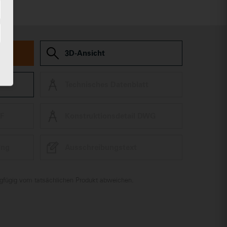
len
3D-Ansicht
Technisches Datenblatt
XF
Konstruktionsdetail DWG
ing
Ausschreibungstext
ingfügig vom tatsächlichen Produkt abweichen.