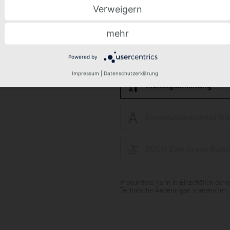
Verweigern
mehr
Frage zum Produkt stel
Powered by
Impressum
|
Datenschutzerklärung
Montageanleitung
Konstruktionsdetail D
ZVDH Zert Green Build
Produktfoto kann in Einzelfällen ger
Technische Änderungen vorbehalten.