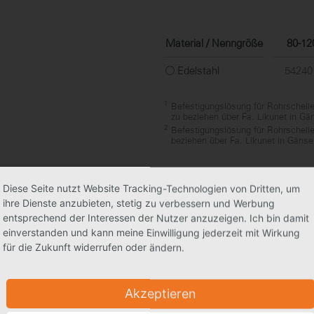
Material / Nenngröße
80-12
Edelstahl
54240
1
Befestigungslösung für Rohrschell
zu beziehen über Fa. Likunet in Gä
2
Befestigungslösung für Rohrschel
beziehen über Fa. Likunet in Gänse
Diese Seite nutzt Website Tracking-Technologien von Dritten, um
ihre Dienste anzubieten, stetig zu verbessern und Werbung
entsprechend der Interessen der Nutzer anzuzeigen. Ich bin damit
einverstanden und kann meine Einwilligung jederzeit mit Wirkung
für die Zukunft widerrufen oder ändern.
Akzeptieren