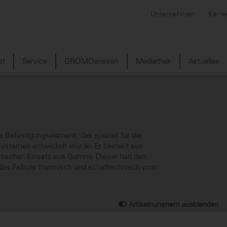
Unternehmen
Karri
ät
Service
GRÖMOwissen
Mediathek
Aktuelles
 Befestigungselement, das speziell für die
temen entwickelt wurde. Er besteht aus
astischen Einsatz aus Gummi. Dieser hält den
 das Fallrohr thermisch und schalltechnisch vom
Artikelnummern ausblenden