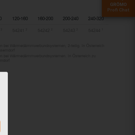
GRÖMO
Profi Chat
0
120-160
160-200
200-240
240-320
2
54241
2
54242
2
54243
2
54244
1
en bei Wärmedämmverbundsystemen, 2-teilig. In Österreich
nserndorf
len bei Wärmedämmverbundsystemen. In Österreich zu
rndorf