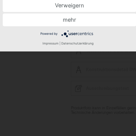
Verweigern
mehr
Frage zum Produkt stel
Powered by
Impressum
|
Datenschutzerklärung
Technisches Datenblatt
Konstruktionsdetail D
Ausschreibungstext
Produktfoto kann in Einzelfällen ger
Technische Änderungen vorbehalten.