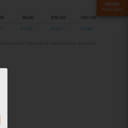
GRÖMO
Profi Chat
60
80x80
100x100
120x120
3
1
51225
1
51227
1
51228
1
kschraube oder Thermo Stopp. Gewindemutter galvanisch