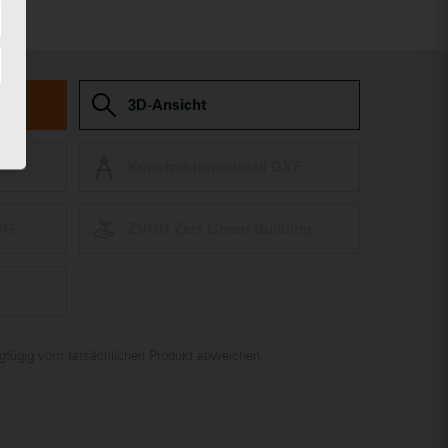
len
3D-Ansicht
Konstruktionsdetail DXF
WG
ZVDH Zert Green Building
ingfügig vom tatsächlichen Produkt abweichen.