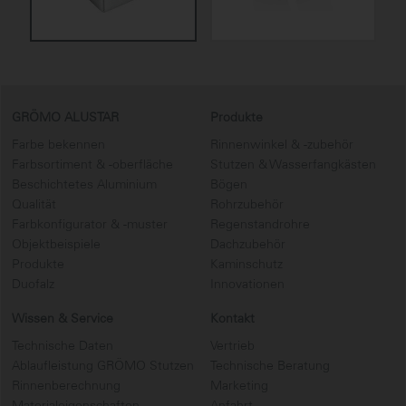
GRÖMO ALUSTAR
Produkte
Farbe bekennen
Rinnenwinkel & -zubehör
Farbsortiment & -oberfläche
Stutzen & Wasserfangkästen
Beschichtetes Aluminium
Bögen
Qualität
Rohrzubehör
Farbkonfigurator & -muster
Regenstandrohre
Objektbeispiele
Dachzubehör
Produkte
Kaminschutz
Duofalz
Innovationen
Wissen & Service
Kontakt
Technische Daten
Vertrieb
Ablaufleistung GRÖMO Stutzen
Technische Beratung
Rinnenberechnung
Marketing
Materialeigenschaften
Anfahrt