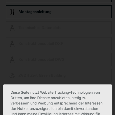
Montageanleitung
Technisches Datenblatt
Konstruktionsdetail DXF
Konstruktionsdetail DWG
ZVDH Zert Green Building
Ausschreibungstext
Diese Seite nutzt Website Tracking-Technologien von
Dritten, um ihre Dienste anzubieten, stetig zu
verbessern und Werbung entsprechend der Interessen
Produktfoto kann in Einzelfällen geringfügig vom tatsächlichen Produkt
der Nutzer anzuzeigen. Ich bin damit einverstanden
abweichen.
und kann meine Einwilligung jederzeit mit Wirkung für