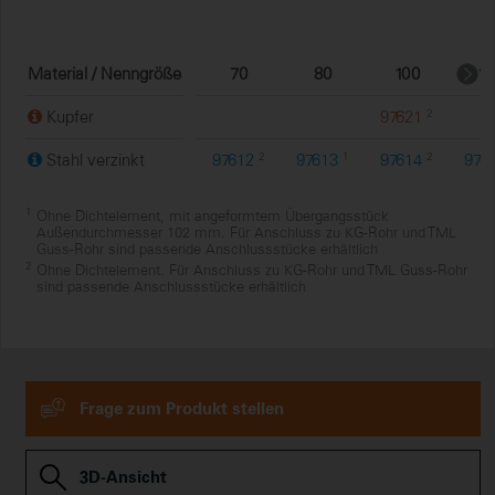
Material / Nenngröße
70
80
100
12
Kupfer
97621
2
Stahl verzinkt
97612
2
97613
1
97614
2
976
1
Ohne Dichtelement, mit angeformtem Übergangsstück
Außendurchmesser 102 mm. Für Anschluss zu KG-Rohr und TML
Guss-Rohr sind passende Anschlussstücke erhältlich
2
Ohne Dichtelement. Für Anschluss zu KG-Rohr und TML Guss-Rohr
sind passende Anschlussstücke erhältlich
Frage zum Produkt stellen
3D-Ansicht