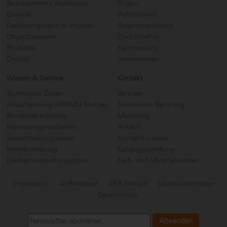
Beschichtetes Aluminium
Bögen
Qualität
Rohrzubehör
Farbkonfigurator & -muster
Regenstandrohre
Objektbeispiele
Dachzubehör
Produkte
Kaminschutz
Duofalz
Innovationen
Wissen & Service
Kontakt
Technische Daten
Vertrieb
Ablaufleistung GRÖMO Stutzen
Technische Beratung
Rinnenberechnung
Marketing
Materialeigenschaften
Anfahrt
Ausschreibungstexte
Kontaktformular
Metallnotierung
Katalogbestellung
Dachentwässerungstipps
Farb- und Materialmuster
Impressum
AVB Verkauf
AEB Einkauf
Lieferantenkodex
Datenschutz